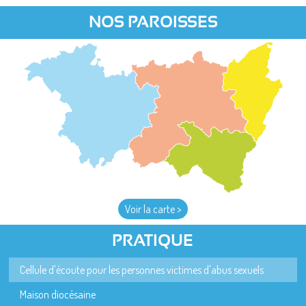
NOS PAROISSES
Voir la carte >
PRATIQUE
Cellule d'écoute pour les personnes victimes d'abus sexuels
Maison diocésaine