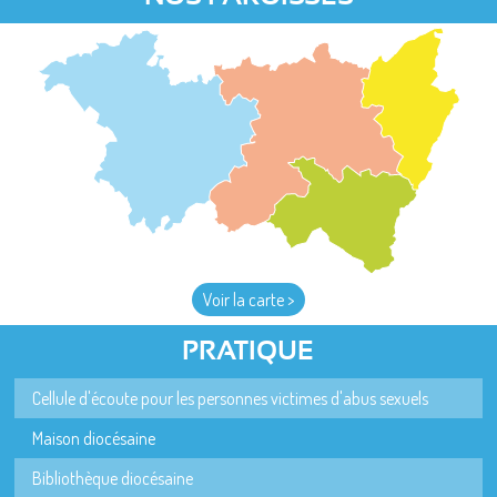
Voir la carte >
PRATIQUE
Cellule d'écoute pour les personnes victimes d'abus sexuels
Maison diocésaine
Bibliothèque diocésaine