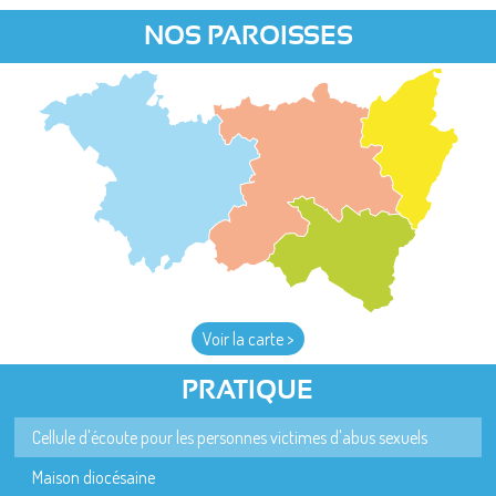
NOS PAROISSES
Voir la carte >
PRATIQUE
Cellule d'écoute pour les personnes victimes d'abus sexuels
Maison diocésaine