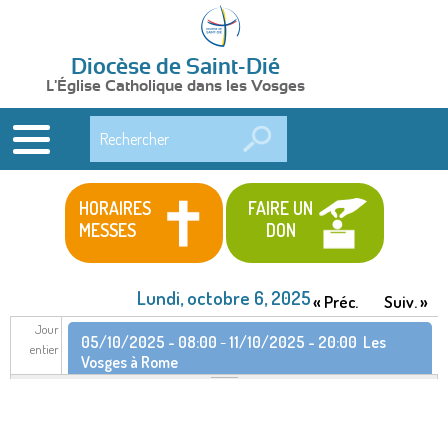
Diocèse de Saint-Dié
L'Église Catholique dans les Vosges
Rechercher
HORAIRES
FAIRE UN
MESSES
DON
Lundi, octobre 6, 2025
« Préc.
Suiv. »
Jour
05/10/2025 - 08:00
-
11/10/2025 - 20:00
Les
entier
Vosges à Rome
05/10/2025 - 18:00
-
11/10/2025 - 11:00
Pèlerinage provincial à Rome