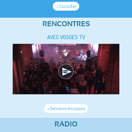
> Consulter
RENCONTRES
AVEC VOSGES TV
> Dernières émissions
RADIO