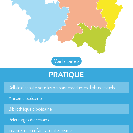
Voir la carte >
PRATIQUE
Cellule d'écoute pour les personnes victimes d'abus sexuels
Maison diocésaine
Bibliothèque diocésaine
Pèlerinages diocésains
Inscrire mon enfant au catéchisme