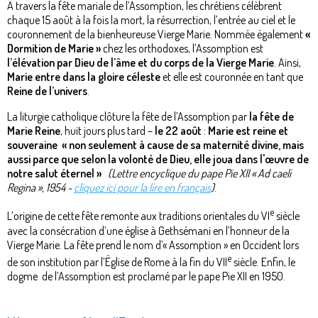
À travers la fête mariale de l’Assomption, les chrétiens célèbrent
chaque 15 août à la fois la mort, la résurrection, l’entrée au ciel et le
couronnement de la bienheureuse Vierge Marie. Nommée également
«
Dormition de Marie »
chez les orthodoxes, l’Assomption est
l’élévation par Dieu de l’âme et du corps de la Vierge Marie
. Ainsi,
Marie entre dans la gloire céleste
et elle est couronnée en tant que
Reine de l’univers
.
La liturgie catholique clôture la fête de l’Assomption par
la fête de
Marie Reine
, huit jours plus tard –
le 22 août
:
Marie est reine et
souveraine « non seulement à cause de sa maternité divine, mais
aussi parce que selon la volonté de Dieu, elle joua dans l'œuvre de
notre salut éternel »
(Lettre encyclique du pape Pie XII « Ad caeli
Regina », 1954 -
cliquez ici pour la lire en français
)
.
e
L’origine de cette fête remonte aux traditions orientales du VI
siècle
avec la consécration d’une église à Gethsémani en l’honneur de la
Vierge Marie. La fête prend le nom d’« Assomption » en Occident lors
e
de son institution par l’Église de Rome à la fin du VII
siècle. Enfin, le
dogme de l’Assomption est proclamé par le pape Pie XII en 1950.