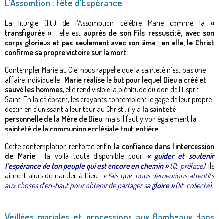
L'Assomtion : fête d'Espérance
La liturgie (lit.) de l’Assomption célèbre Marie comme la
«
transfigurée »
: elle est
auprès de son Fils ressuscité, avec son
corps glorieux et pas seulement avec son âme ; en elle, le Christ
confirme sa propre victoire sur la mort.
Contempler Marie au Ciel nous rappelle que la sainteté n’est pas une
affaire individuelle :
Marie réalise le but pour lequel Dieu a créé et
sauvé les hommes
, elle rend visible la plénitude du don de l’Esprit
Saint. En la célébrant, les croyants contemplent le gage de leur propre
destin en s’unissant à leur tour au Christ : il y a
la sainteté
personnelle de la Mère de Dieu
, mais il faut y voir également
la
sainteté de la communion ecclésiale tout entière
.
Cette contemplation renforce enfin
la confiance dans l’intercession
de Marie
: la voilà toute disponible pour
« guider et soutenir
l’espérance de ton peuple qui est encore en chemin »
(lit. préface)
. Ils
aiment alors demander à Dieu :
« Fais que, nous demeurions attentifs
aux choses d’en-haut pour obtenir de partager sa
gloire »
(lit. collecte)
.
Veillées mariales et processions aux flambeaux dans