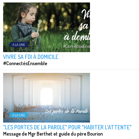
A LA UNE
VIVRE SA FOI À DOMICILE
#ConnectésEnsemble
A LA UNE
"LES PORTES DE LA PAROLE" POUR "HABITER L'ATTENTE"
Message de Mgr Berthet et guide du père Bourion