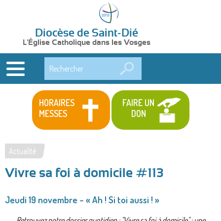
Diocèse de Saint-Dié
L'Église Catholique dans les Vosges
Rechercher
HORAIRES
FAIRE UN
MESSES
DON
Actualité
Vous
Vivre sa foi à domicile #113
êtes
ici
Jeudi 19 novembre – « Ah ! Si toi aussi ! »
Retrouvez notre dossier quotidien : "Vivre sa foi à domicile" : une