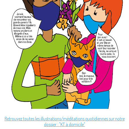
Retrouvez toutes les illustrations/méditations quotidiennes sur notre
dossier : "KT à domicile"