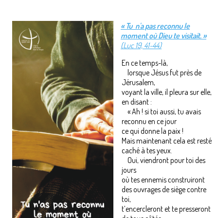
« Tu n'a pas reconnu le
moment où Dieu te visitait. »
(Luc 19, 41-44)
En ce temps-là,
lorsque Jésus fut près de
Jérusalem,
voyant la ville, il pleura sur elle,
en disant :
« Ah ! si toi aussi, tu avais
reconnu en ce jour
ce qui donne la paix !
Mais maintenant cela est resté
caché à tes yeux.
Oui, viendront pour toi des
jours
où tes ennemis construiront
des ouvrages de siège contre
toi,
t’encercleront et te presseront