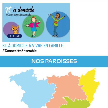
A LA UNE
KT À DOMICILE À VIVRE EN FAMILLE
#ConnectésEnsemble
NOS PAROISSES