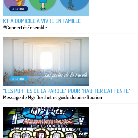
A LA UNE
KT À DOMICILE À VIVRE EN FAMILLE
#ConnectésEnsemble
A LA UNE
"LES PORTES DE LA PAROLE" POUR "HABITER L'ATTENTE"
Message de Mgr Berthet et guide du père Bourion