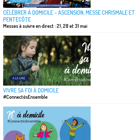
ACTUALITÉ
CÉLÉBRER À DOMICILE - ASCENSION, MESSE CHRISMALE ET
PENTECÔTE
Messes à suivre en direct : 21, 28 et 31 mai
A LA UNE
VIVRE SA FOI À DOMICILE
#ConnectésEnsemble