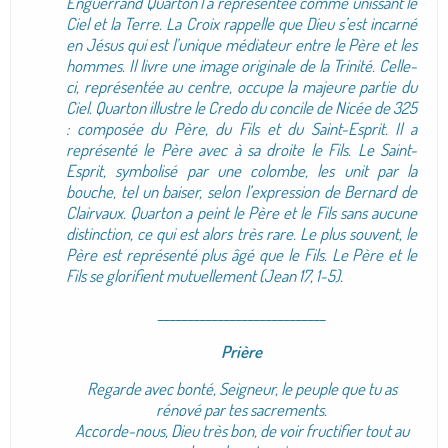
Enguerrand Quarton l’a représentée comme unissant le
Ciel et la Terre. La Croix rappelle que Dieu s’est incarné
en Jésus qui est l’unique médiateur entre le Père et les
hommes. Il livre une image originale de la Trinité. Celle-
ci, représentée au centre, occupe la majeure partie du
Ciel. Quarton illustre le Credo du concile de Nicée de 325
: composée du Père, du Fils et du Saint-Esprit. Il a
représenté le Père avec à sa droite le Fils. Le Saint-
Esprit, symbolisé par une colombe, les unit par la
bouche, tel un baiser, selon l’expression de Bernard de
Clairvaux. Quarton a peint le Père et le Fils sans aucune
distinction, ce qui est alors très rare. Le plus souvent, le
Père est représenté plus âgé que le Fils. Le Père et le
Fils se glorifient mutuellement (Jean 17, 1-5).
____________________________
Prière
Regarde avec bonté, Seigneur, le peuple que tu as
rénové par tes sacrements.
Accorde-nous, Dieu très bon, de voir fructifier tout au