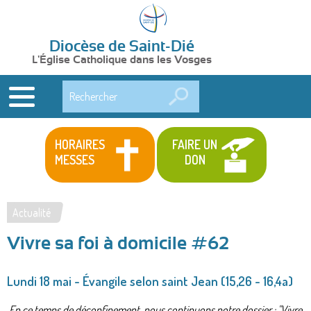
Diocèse de Saint-Dié
L'Église Catholique dans les Vosges
Rechercher
HORAIRES
FAIRE UN
MESSES
DON
Actualité
Vous
Vivre sa foi à domicile #62
êtes
ici
Lundi 18 mai - Évangile selon saint Jean (15,26 - 16,4a)
En ce temps de déconfinement, nous continuons notre dossier : "Vivre