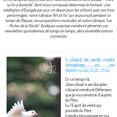
sa foi à domicile", dont vous connaissez désormais la formule : une
méditation d'Évangile par jour, un dessin pour les enfants avec nos trois
personnages, notre rubrique "Art et foi" qui se poursuit pendant ce
temps de Pâques, nos propositions musicales, et notre rubrique "Les
Portes de la Parole". Quelques surprises viendront alimenter ces
newsletters quotidiennes de temps en temps, alors ensemble restons
connectés.
« L'Esprit de vérité rendra
témoignage en ma
faveur.
»
(Jean 15,26 - 16,4a)
En ce temps-là,
Jésus disait à ses disciples :
« Quand viendra le Défenseur,
que je vous enverrai d’auprès
du Père,
lui, l’Esprit de vérité qui
procède du Père,
il rendra témoignage en ma