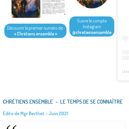
Suivre le compte
Instagram
Découvrir le premier numéro de
@chretiensensemble
« Chrétiens ensemble »
Une
CHRÉTIENS ENSEMBLE – LE TEMPS DE SE CONNAÎTRE
É
dito de Mgr Berthet
– Juin 2021