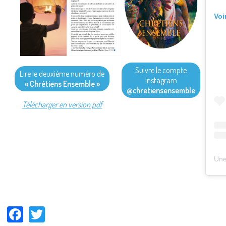
Voi
Suivre le compte
Lire le deuxième numéro de
Instagram
« Chrétiens Ensemble »
@chretiensensemble
Télécharger en version pdf
Une
Facebook
Twitter