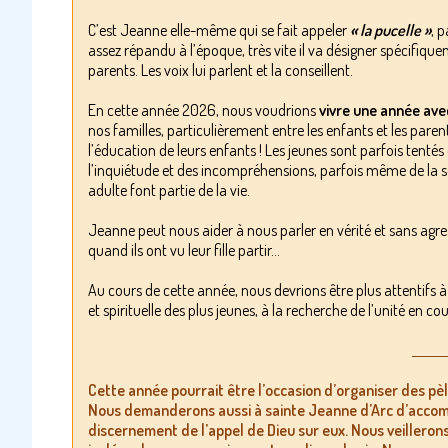
C’est Jeanne elle-même qui se fait appeler
« la pucelle »
, 
assez répandu à l’époque, très vite il va désigner spécifiq
parents. Les voix lui parlent et la conseillent.
En cette année 2026, nous voudrions
vivre une année ave
nos familles, particulièrement entre les enfants et les pare
l’éducation de leurs enfants ! Les jeunes sont parfois tentés 
l’inquiétude et des incompréhensions, parfois même de la s
adulte font partie de la vie.
Jeanne peut nous aider à nous parler en vérité et sans agres
quand ils ont vu leur fille partir…
Au cours de cette année, nous devrions être plus attentifs 
et spirituelle des plus jeunes, à la recherche de l’unité en cou
_______
Cette année pourrait être l’occasion d’organiser des pèl
Nous demanderons aussi à sainte Jeanne d’Arc d’accomp
discernement de l’appel de Dieu sur eux. Nous veilleron