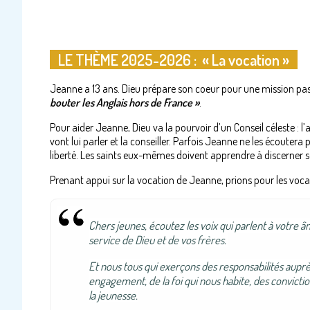
LE THÈME 2025-2026 : « La vocation »
Jeanne a 13 ans. Dieu prépare son coeur pour une mission pas c
bouter les Anglais hors de France »
.
Pour aider Jeanne, Dieu va la pourvoir d’un Conseil céleste : l’
vont lui parler et la conseiller. Parfois Jeanne ne les écoutera 
liberté. Les saints eux-mêmes doivent apprendre à discerner s
Prenant appui sur la vocation de Jeanne, prions pour les voc
Chers jeunes, écoutez les voix qui parlent à votre â
service de Dieu et de vos frères.
Et nous tous qui exerçons des responsabilités auprè
engagement, de la foi qui nous habite, des
convictio
la jeunesse.