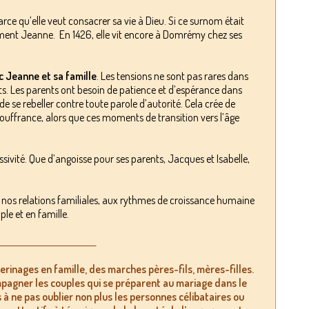
parce qu’elle veut consacrer sa vie à Dieu. Si ce surnom était
uement Jeanne. En 1426, elle vit encore à Domrémy chez ses
c Jeanne et sa famille
. Les tensions ne sont pas rares dans
nts. Les parents ont besoin de patience et d’espérance dans
de se rebeller contre toute parole d’autorité. Cela crée de
ouffrance, alors que ces moments de transition vers l’âge
sivité. Que d’angoisse pour ses parents, Jacques et Isabelle,
à nos relations familiales, aux rythmes de croissance humaine
ple et en famille.
___________________________
_
erinages en famille, des marches pères-fils, mères-filles.
agner les couples qui se préparent au mariage dans le
s à ne pas oublier non plus les personnes
célibataires ou