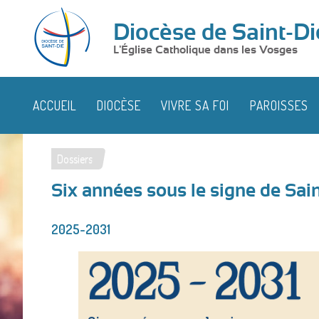
Diocèse de Saint-Di
L'Église Catholique dans les Vosges
ACCUEIL
DIOCÈSE
VIVRE SA FOI
PAROISSES
Dossiers
Vous
Six années sous le signe de Sain
êtes
ici
2025-2031