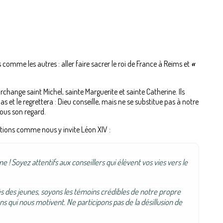
omme les autres : aller faire sacrer le roi de France à Reims et
«
archange saint Michel, sainte Marguerite et sainte Catherine. Ils
pas et le regrettera : Dieu conseille, mais ne se substitue pas à notre
ous son regard.
ations comme nous y invite Léon XIV :
me ! Soyez attentifs aux
conseillers qui élèvent vos vies vers le
s des jeunes, soyons les
témoins crédibles de notre propre
ns qui nous motivent. Ne participons pas de la désillusion de