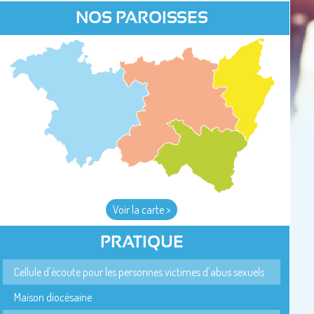
NOS PAROISSES
Voir la carte >
PRATIQUE
Cellule d'écoute pour les personnes victimes d'abus sexuels
Maison diocésaine