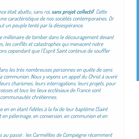
e était abattu, sans roi,
sans projet collectif
.
Cette
 une caractéristique de nos sociétés
contemporaines. Or
tout un peuple tenté par la désespérance.
 3e millénaire de tomber dans le découragement
devant
, les conflits et catastrophes qui
menacent notre
ns cependant que l’Esprit
Saint continue de souffler
 dans les très nombreuses personnes en quête
de sens
 la communion. Nous y voyons un
appel du Christ à ouvrir
 leurs charismes, leurs
interrogations, leurs projets, pour
roisses
et tous les lieux ecclésiaux de France sont
communautés chrétiennes.
vre en en étant fidèles à la foi de leur baptême
(Saint
est en pèlerinage, en conversion, en
communion et en
s au passé : les Carmélites de Compiègne
récemment