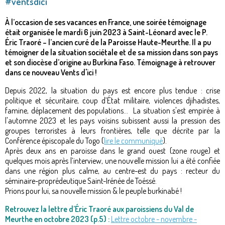
#ventsdici
À l’occasion de ses vacances en France, une soirée témoignage
était organisée le mardi 6 juin 2023 à Saint-Léonard avec le P.
Éric Traoré – l’ancien curé de la Paroisse Haute-Meurthe. Il a pu
témoigner de la situation sociétale et de sa mission dans son pays
et son diocèse d’origine au Burkina Faso. Témoignage à retrouver
dans ce nouveau Vents d'ici !
Depuis 2022, la situation du pays est encore plus tendue : crise
politique et sécuritaire, coup d’État militaire, violences djihadistes,
famine, déplacement des populations... La situation s'est empirée à
l'automne 2023 et les pays voisins subissent aussi la pression des
groupes terroristes à leurs frontières, telle que décrite par la
Conférence épiscopale du Togo (
lire le communiqué
).
Après deux ans en paroisse dans le grand ouest (zone rouge) et
quelques mois après l’interview, une nouvelle mission lui a été confiée
dans une région plus calme, au centre-est du pays : recteur du
séminaire-proprédeutique Saint-Irénée de Toéssé.
Prions pour lui, sa nouvelle mission & le peuple burkinabé !
Retrouvez la lettre d’Éric Traoré aux paroissiens du Val de
Meurthe en octobre 2023 (p.5) :
Lettre octobre - novembre -