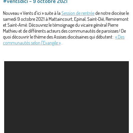
#ventsdici – 9 octobre 2021
Nouveau « Vents d'ici » suite à la
Session de rentrée
de notre diocèse le
samedi 9 octobre 2021 à Mattaincourt, Epinal, Saint-Dié, Remiremont
et Saint-Amé. Découvrez le témoignage du vicaire général Pierre
Mathieu et de différents acteurs des communautés de paroisses ! De
quoi découvrir le thème des Assises diocésaines qui débutent :
« Des
communautés selon l'Evangile »
.