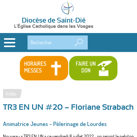
Diocèse de Saint-Dié
L'Église Catholique dans les Vosges
Rechercher
HORAIRES
FAIRE UN
MESSES
DON
Vidéo
Vous
TR3 EN UN #20 – Floriane Strabach
êtes
ici
Animatrice Jeunes – Pèlerinage de Lourdes
Nouveau « TR3 EN UN » ce vendredi 8 juillet 2022 : on rejoint le peloton