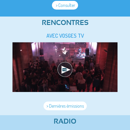
> Consulter
RENCONTRES
AVEC VOSGES TV
> Dernières émissions
RADIO