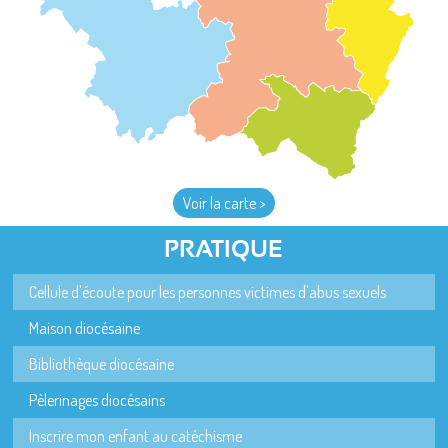
Voir la carte >
PRATIQUE
Cellule d'écoute pour les personnes victimes d'abus sexuels
Maison diocésaine
Bibliothèque diocésaine
Pèlerinages diocésains
Inscrire mon enfant au catéchisme