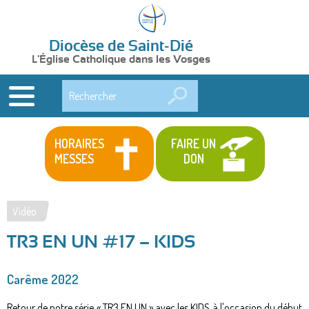
Diocèse de Saint-Dié
L'Église Catholique dans les Vosges
Rechercher
HORAIRES
FAIRE UN
MESSES
DON
Vidéo
Vous
TR3 EN UN #17 – KIDS
êtes
ici
Carême 2022
Retour de notre série « TR3 EN UN » avec les KIDS à l'occasion du début