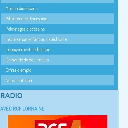
Maison diocésaine
Bibliothèque diocésaine
Pèlerinages diocésains
Inscrire mon enfant au catéchisme
Enseignement catholique
Demande de documents
Offres d'emploi
Nous contacter
RADIO
AVEC RCF LORRAINE