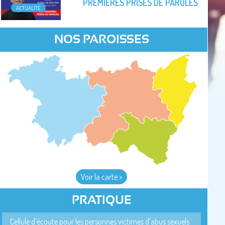
PREMIÈRES PRISES DE PAROLES
ACTUALITÉ
NOS PAROISSES
Voir la carte >
PRATIQUE
Cellule d'écoute pour les personnes victimes d'abus sexuels