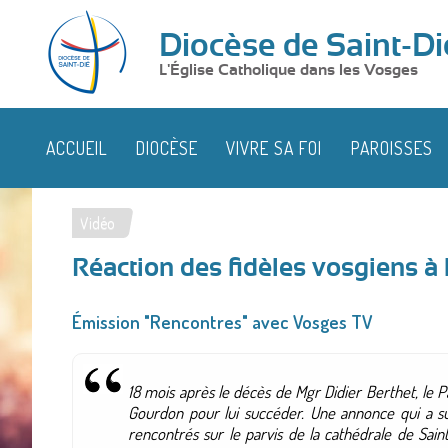
Diocèse de Saint-Di
L'Église Catholique dans les Vosges
ACCUEIL
DIOCÈSE
VIVRE SA FOI
PAROISSES
Vidéo
Vous
Réaction des fidèles vosgiens 
êtes
ici
Émission "Rencontres" avec Vosges TV
18 mois après le décès de Mgr Didier Berthet, le 
Gourdon pour lui succéder. Une annonce qui a su
rencontrés sur le parvis de la cathédrale de Sai