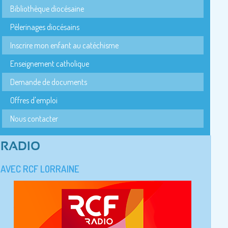
Bibliothèque diocésaine
Pèlerinages diocésains
Inscrire mon enfant au catéchisme
Enseignement catholique
Demande de documents
Offres d'emploi
Nous contacter
RADIO
AVEC RCF LORRAINE