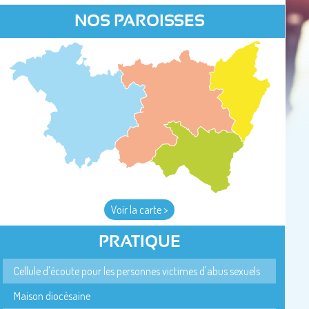
NOS PAROISSES
Voir la carte >
PRATIQUE
Cellule d'écoute pour les personnes victimes d'abus sexuels
Maison diocésaine