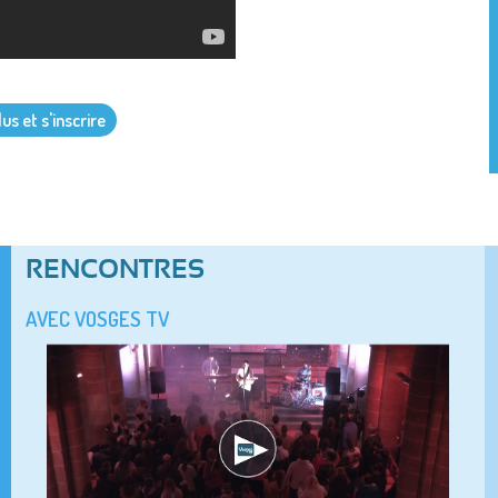
us et s'inscrire
RENCONTRES
AVEC VOSGES TV