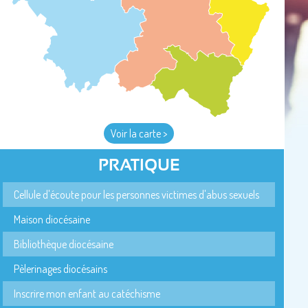
Voir la carte >
PRATIQUE
Cellule d'écoute pour les personnes victimes d'abus sexuels
Maison diocésaine
Bibliothèque diocésaine
Pèlerinages diocésains
Inscrire mon enfant au catéchisme