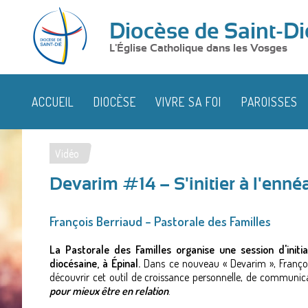
Diocèse de Saint-Di
L'Église Catholique dans les Vosges
ACCUEIL
DIOCÈSE
VIVRE SA FOI
PAROISSES
Vidéo
Vous
Devarim #14 – S'initier à l'en
êtes
ici
François Berriaud – Pastorale des Familles
La Pastorale des Familles organise une session d'ini
diocésaine, à Épinal.
Dans ce nouveau « Devarim », Françoi
découvrir cet outil de croissance personnelle, de commun
pour mieux être en relation
.