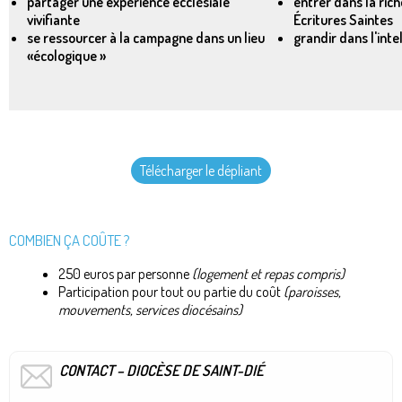
partager une expérience ecclésiale
entrer dans la rich
vivifiante
Écritures Saintes
se ressourcer à la campagne dans un lieu
grandir dans l'inte
«écologique »
Télécharger le dépliant
COMBIEN ÇA COÛTE ?
250 euros par personne
(logement et repas compris)
Participation pour tout ou partie du coût
(paroisses,
mouvements, services diocésains)
CONTACT – DIOCÈSE DE SAINT-DIÉ