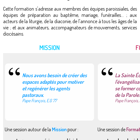
Cette formation s'adresse aux membres des équipes paroissiales, des
équipes de préparation au baptême, mariage, funérailles... ; aux
acteurs de la liturgie, de la diaconie, de l'annonce à tous les âges de la
vie ; et aux animateurs, accompagnateurs de mouvements, services
diocésains.
MISSION
F
Nous avons besoin de créer des
La Sainte Éc
espaces adaptés pour motiver
l'évangélisa
et regénérer les agents
se former c
pastoraux.
de la Parole.
Pape François, E.G 77
Pape François, 
Une session autour de la
Mission
pour :
Une session de
Format