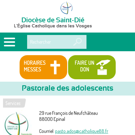
Diocèse de Saint-Dié
L'Église Catholique dans les Vosges
Rechercher
HORAIRES
FAIRE UN
MESSES
DON
Pastorale des adolescents
Services
Vous
29 rue François de Neufchâteau
êtes
88000
Epinal
ici
Courriel:
pasto.ados@catholique88.fr