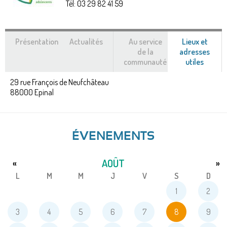
Tél:
03 29 82 41 59
Présentation
Actualités
Au service
Lieux et
de la
adresses
communauté
utiles
(ongle
actif)
29 rue François de Neufchâteau
88000
Epinal
ÉVENEMENTS
AOÛT
«
»
L
M
M
J
V
S
D
1
2
3
4
5
6
7
8
9