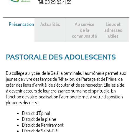
Tél:
03 29 82 41 59
Présentation
(onglet
Actualités
Au service
Lieux et
actif)
de la
adresses
communauté
utiles
PASTORALE DES ADOLESCENTS
Du collège au lycée, de le 6e à la terminale, l’aumônerie permet aux
jeunes de vivre des temps de Réflexion, de Partage et de Prière, de
créer des liens d’amitié, de s’écouter et de se respecter. Elle les aide
à devenir acteurs de leur croissance humaine et spirituelle. En
fonction de votre localisation l'aumonerie met à votre disposition
plusieurs districts :
District d'Épinal
District de la plaine
District de Remiremont
District de Saint-Dié