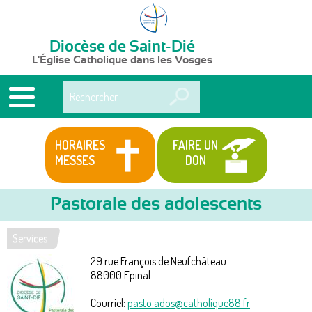
Diocèse de Saint-Dié
L'Église Catholique dans les Vosges
Rechercher
HORAIRES
FAIRE UN
MESSES
DON
Pastorale des adolescents
Services
Vous
29 rue François de Neufchâteau
êtes
88000
Epinal
ici
Courriel:
pasto.ados@catholique88.fr