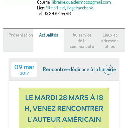
Courriel:
librairie.quaidesmots@gmail.com
Lien:
Site officiel
,
Page Facebook
Tél:
03 29 82 54 96
Présentation
Actualités
(onglet
Au service
Lieux et
actif)
de la
adresses
communauté
utiles
09 mar
Rencontre-dédicace à la librairie
2017
LE MARDI 28 MARS À 18
H, VENEZ RENCONTRER
L'AUTEUR AMÉRICAIN