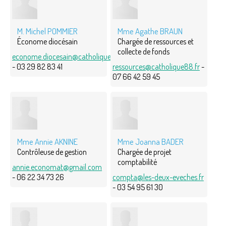
M. Michel POMMIER
Mme Agathe BRAUN
Économe diocésain
Chargée de ressources et
collecte de fonds
econome.diocesain@catholique88.fr
- 03 29 82 83 41
ressources@catholique88.fr
-
07 66 42 59 45
Mme Annie AKNINE
Mme Joanna BADER
Contrôleuse de gestion
Chargée de projet
comptabilité
annie.economat@gmail.com
- 06 22 34 73 26
compta@les-deux-eveches.fr
- 03 54 95 61 30