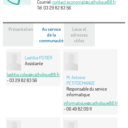
Courriel:
contact.economat@catholique88.fr
Tél:
03 29 82 83 56
Présentation
Au service
Lieux et
de la
adresses
communauté
(onglet
utiles
actif)
Laetitia POTIER
Assistante
laetitia.colas@catholique88.fr
M. Antoine
- 03 29 82 83 56
PETITDEMANGE
Responsable du service
informatique
informatique@catholique88.fr
- 06 49 82 09 11