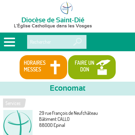
Diocèse de Saint-Dié
L'Église Catholique dans les Vosges
Rechercher
HORAIRES
FAIRE UN
MESSES
DON
Economat
Services
Vous
29 rue François de Neufchâteau
êtes
Bâtiment CALLO
88000
Epinal
ici