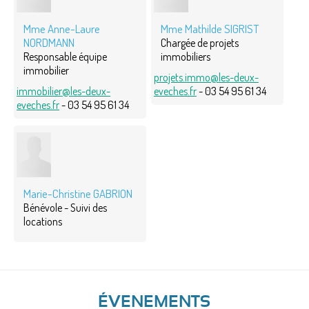
Mme Anne-Laure
Mme Mathilde SIGRIST
NORDMANN
Chargée de projets
Responsable équipe
immobiliers
immobilier
projets.immo@les-deux-
immobilier@les-deux-
eveches.fr
- 03 54 95 61 34
eveches.fr
- 03 54 95 61 34
Marie-Christine GABRION
Bénévole - Suivi des
locations
ÉVENEMENTS