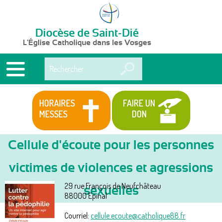
Diocèse de Saint-Dié
L'Église Catholique dans les Vosges
Rechercher
HORAIRES
FAIRE UN
MESSES
DON
Cellule d'écoute pour les personnes
victimes de violences et agressions
Services
Vous
29 rue François de Neufchâteau
sexuelles
êtes
88000
Epinal
ici
Courriel:
cellule.ecoute@catholique88.fr