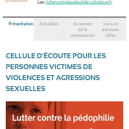
Lien:
luttercontrelapedophilie.catholique.fr
Présentation
(onglet
Actualités
Au service
Lieux et
actif)
de la
adresses
communauté
utiles
CELLULE D'ÉCOUTE POUR LES
PERSONNES VICTIMES DE
VIOLENCES ET AGRESSIONS
SEXUELLES