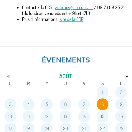
Contacter la CRR :
victimes@crr.contact
/ 09 73 88 25 71
(du lundi au vendredi, entre 9h et 17h)
Plus d'informations :
site de la CRR
ÉVENEMENTS
AOÛT
«
»
L
M
M
J
V
S
D
1
2
3
4
5
6
7
8
9
10
11
12
13
14
15
16
17
18
19
20
21
22
23