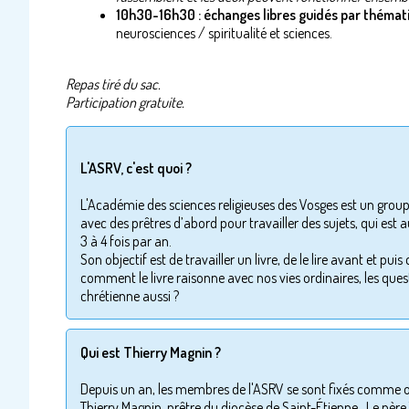
10h30-16h30 : échanges libres guidés par thémat
neurosciences / spiritualité et sciences.
Repas tiré du sac.
Participation gratuite.
L'ASRV, c'est quoi ?
L'Académie des sciences religieuses des Vosges est un group
avec des prêtres d’abord pour travailler des sujets, qui est
3 à 4 fois par an.
Son objectif est de travailler un livre, de le lire avant et pu
comment le livre raisonne avec nos vies ordinaires, les qu
chrétienne aussi ?
Qui est Thierry Magnin ?
Depuis un an, les membres de l'ASRV se sont fixés comme obje
Thierry Magnin, prêtre du diocèse de Saint-Étienne.
Le père