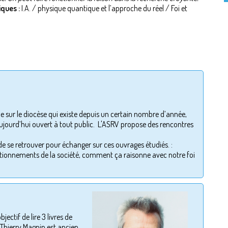
iques :
I.A. / physique quantique et l’approche du réel / Foi et
e sur le diocèse qui existe depuis un certain nombre d’année,
 aujourd’hui ouvert à tout public. L'ASRV propose des rencontres
is de se retrouver pour échanger sur ces ouvrages étudiés. :
estionnements de la société, comment ça raisonne avec notre foi
ctif de lire 3 livres de
 Thierry Magnin est ancien