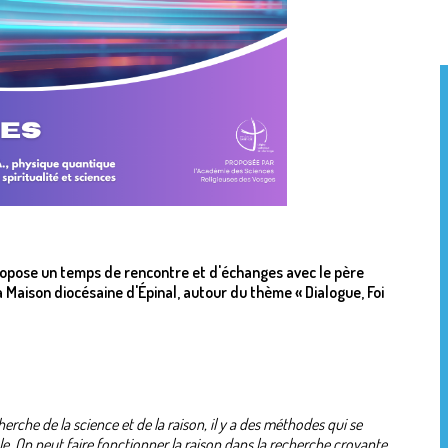
ropose un temps de rencontre et d'échanges avec le père
a Maison diocésaine d'Épinal, autour du thème « Dialogue, Foi
herche de la science et de la raison, il y a des méthodes qui se
. On peut faire fonctionner la raison dans la recherche croyante.