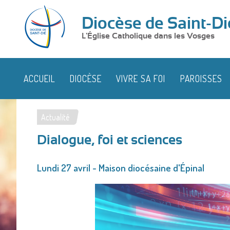
Diocèse de Saint-Di
L'Église Catholique dans les Vosges
ACCUEIL
DIOCÈSE
VIVRE SA FOI
PAROISSES
Actualité
Vous
Dialogue, foi et sciences
êtes
ici
Lundi 27 avril - Maison diocésaine d'Épinal