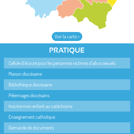
Voir la carte >
PRATIQUE
Cellule d'écoute pour les personnes victimes d'abus sexuels
Maison diocésaine
Bibliothèque diocésaine
Pèlerinages diocésains
Inscrire mon enfant au catéchisme
Enseignement catholique
Demande de documents