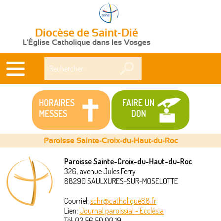
Diocèse de Saint-Dié
L'Église Catholique dans les Vosges
Rechercher
HORAIRES
FAIRE UN
MESSES
DON
Paroisse Sainte-Croix-du-Haut-du-Roc
Paroisse Sainte-Croix-du-Haut-du-Roc
326, avenue Jules Ferry
Vous
88290
SAULXURES-SUR-MOSELOTTE
êtes
Courriel:
schr@catholique88.fr
Lien:
Journal paroissial - Ecclésia
ici
Tél:
03 56 50 00 19