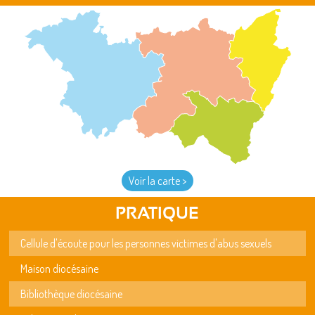
Voir la carte >
PRATIQUE
Cellule d'écoute pour les personnes victimes d'abus sexuels
Maison diocésaine
Bibliothèque diocésaine