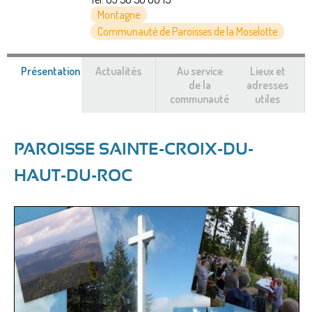
Montagne
Communauté de Paroisses de la Moselotte
Présentation
(onglet
Actualités
Au service
Lieux et
actif)
de la
adresses
communauté
utiles
PAROISSE SAINTE-CROIX-DU-
HAUT-DU-ROC