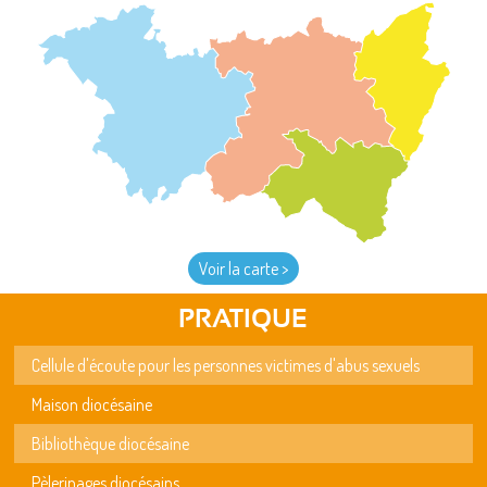
Voir la carte >
PRATIQUE
Cellule d'écoute pour les personnes victimes d'abus sexuels
Maison diocésaine
Bibliothèque diocésaine
Pèlerinages diocésains