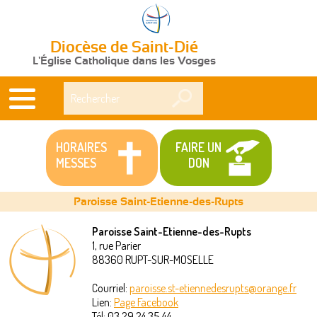
Diocèse de Saint-Dié
L'Église Catholique dans les Vosges
Rechercher
HORAIRES
FAIRE UN
MESSES
DON
Paroisse Saint-Etienne-des-Rupts
Paroisse Saint-Etienne-des-Rupts
1, rue Parier
Vous
88360
RUPT-SUR-MOSELLE
êtes
Courriel:
paroisse.st-etiennedesrupts@orange.fr
Lien:
Page Facebook
ici
Tél:
03 29 24 35 44