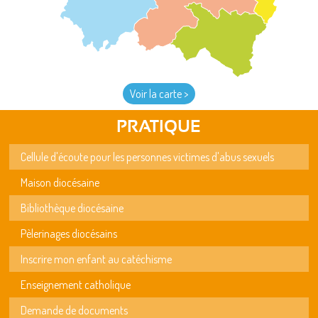
Voir la carte >
PRATIQUE
Cellule d'écoute pour les personnes victimes d'abus sexuels
Maison diocésaine
Bibliothèque diocésaine
Pèlerinages diocésains
Inscrire mon enfant au catéchisme
Enseignement catholique
Demande de documents