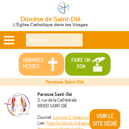
Diocèse de Saint-Dié
L'Église Catholique dans les Vosges
Rechercher
HORAIRES
FAIRE UN
MESSES
DON
Paroisse Saint-Dié
Paroisse Saint-Dié
3, rue de la Cathédrale
Vous
88100
SAINT-DIÉ
êtes
VOIR LE
Courriel:
paroisse.st.die@orange.fr
SITE DÉDIÉ
Lien:
Page Facebook
,
Instagram
ici
@paroissecathedralestdie