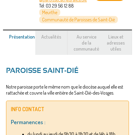
Tél:
03 29 56 12 88
Meurthe
Communauté de Paroisses de Saint-Dié
Présentation
(onglet
Actualités
Au service
Lieux et
actif)
de la
adresses
communauté
utiles
PAROISSE SAINT-DIÉ
Notre paroisse porte le même nom que le diocèse auquel elle est
rattachée et couvre la ville entière de Saint-Dié-des-Vosges.
INFO CONTACT
Permanences :
du lundi au jeudi de 9h30 à 11h30 et de 14h à 18h