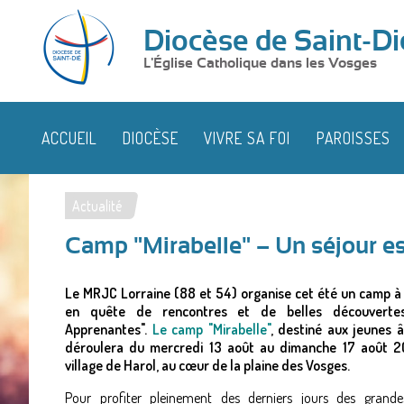
Diocèse de Saint-Di
L'Église Catholique dans les Vosges
ACCUEIL
DIOCÈSE
VIVRE SA FOI
PAROISSES
Actualité
Vous
Camp "Mirabelle" – Un séjour est
êtes
ici
Le MRJC Lorraine (88 et 54) organise cet été un camp à 
en quête de rencontres et de belles découvertes,
Apprenantes".
Le camp "Mirabelle"
, destiné aux jeunes 
déroulera du mercredi 13 août au dimanche 17 août 
village de Harol, au cœur de la plaine des Vosges.
Pour profiter pleinement des derniers jours des grande