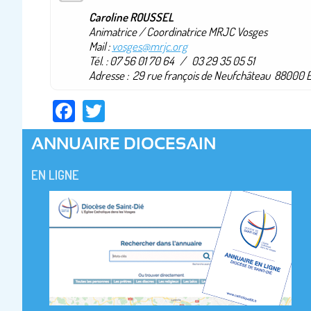
Caroline ROUSSEL
Animatrice / Coordinatrice MRJC Vosges
Mail :
vosges@mrjc.org
Tél. : 07 56 01 70 64 / 03 29 35 05 51
Adresse : 29 rue françois de Neufchâteau 88000
Facebook
Twitter
ANNUAIRE DIOCESAIN
EN LIGNE