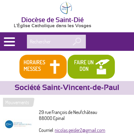
Diocèse de Saint-Dié
L'Église Catholique dans les Vosges
Rechercher
HORAIRES
FAIRE UN
MESSES
DON
Société Saint-Vincent-de-Paul
Mouvements
Vous
29 rue François de Neufchâteau
êtes
88000
Epinal
ici
Courriel:
nicolas.geisler2@gmail.com