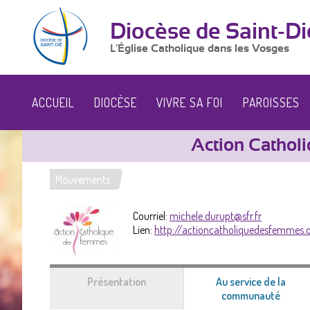
Diocèse de Saint-Di
L'Église Catholique dans les Vosges
ACCUEIL
DIOCÈSE
VIVRE SA FOI
PAROISSES
Action Cathol
Mouvements
Vous
êtes
Courriel:
michele.durupt@sfr.fr
Lien:
http://actioncatholiquedesfemmes.
ici
Présentation
Au service de la
communauté
(ongle
actif)