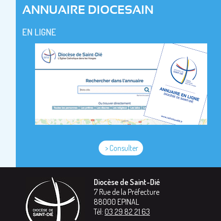
ANNUAIRE DIOCESAIN
EN LIGNE
> Consulter
Diocèse de Saint-Dié
7 Rue de la Préfecture
88000
EPINAL
Tél:
03 29 82 21 63