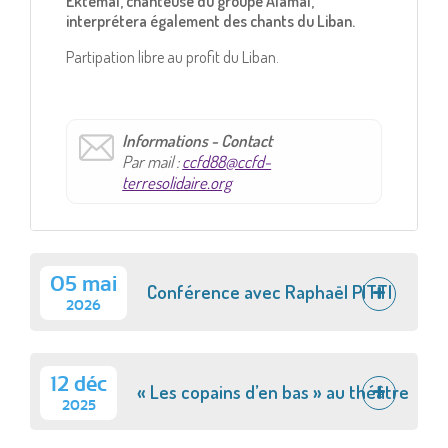
Ektemal, chanteuse du groupe Alamal,
interprétera également des chants du Liban.
Partipation libre au profit du Liban.
Informations - Contact
Par mail :
ccfd88@ccfd-
terresolidaire.org
05 mai
Conférence avec Raphaël PITTI
2026
12 déc
« Les copains d’en bas » au théâtre
2025