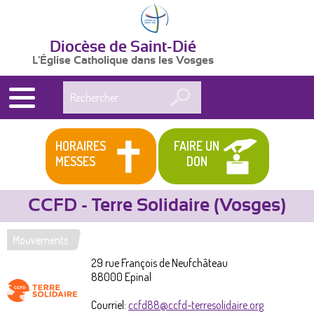
Diocèse de Saint-Dié
L'Église Catholique dans les Vosges
Rechercher
HORAIRES
FAIRE UN
MESSES
DON
CCFD - Terre Solidaire (Vosges)
Mouvements
Vous
29 rue François de Neufchâteau
êtes
88000
Epinal
ici
Courriel:
ccfd88@ccfd-terresolidaire.org