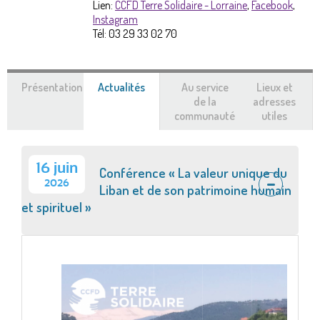
Lien:
CCFD Terre Solidaire - Lorraine
,
Facebook
,
Instagram
Tél:
03 29 33 02 70
Présentation
Actualités
(onglet
Au service
Lieux et
actif)
de la
adresses
communauté
utiles
16 juin
Conférence « La valeur unique du
2026
Liban et de son patrimoine humain
et spirituel »