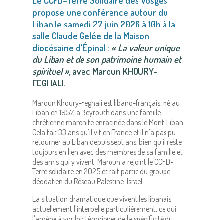
Le CCFD–Terre Solidaire des Vosges
propose une conférence autour du
Liban le samedi 27 juin 2026 à 10h à la
salle Claude Gelée de la Maison
diocésaine d'Épinal :
« La valeur unique
du Liban et de son patrimoine humain et
spirituel »
, avec Maroun KHOURY-
FEGHALI.
Maroun Khoury-Feghali est libano-français, né au
Liban en 1957, à Beyrouth dans une famille
chrétienne maronite enracinée dans le Mont-Liban.
Cela fait 33 ans qu'il vit en France et il n'a pas pu
retourner au Liban depuis sept ans, bien qu'il reste
toujours en lien avec des membres de sa famille et
des amis qui y vivent. Maroun a rejoint le CCFD-
Terre solidaire en 2025 et fait partie du groupe
déodatien du Réseau Palestine-Israël.
La situation dramatique que vivent les libanais
actuellement l'interpelle particulièrement, ce qui
l'amène à vouloir témoigner de la spécificité du