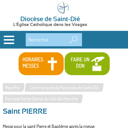
Diocèse de Saint-Dié
L'Église Catholique dans les Vosges
Rechercher
HORAIRES
FAIRE UN
MESSES
DON
Meurthe
Communauté de Paroisses de Saint-Dié
Vous
Paroisse Notre-Dame-du-Val-de-Meurthe
êtes
Saint PIERRE
ici
Messe pour la saint Pierre et Baptême après la messe