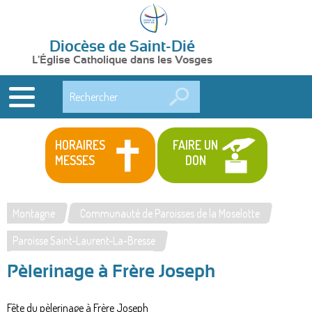
Diocèse de Saint-Dié
L'Église Catholique dans les Vosges
Rechercher
HORAIRES
FAIRE UN
MESSES
DON
Montagne
Communauté de Paroisses de la Moselotte
Vous
Paroisse Saint-Laurent-La-Bresse
êtes
Pèlerinage à Frère Joseph
ici
Fête du pèlerinage à Frère Joseph