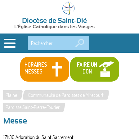
Diocèse de Saint-Dié
L'Église Catholique dans les Vosges
Rechercher
HORAIRES
FAIRE UN
MESSES
DON
Plaine
Communauté de Paroisses de Mirecourt
Vous
Paroisse Saint-Pierre-Fourier
êtes
Messe
ici
17h30 Adoration du Saint Sacrement