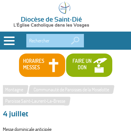
Diocèse de Saint-Dié
L'Église Catholique dans les Vosges
Rechercher
HORAIRES
FAIRE UN
MESSES
DON
Montagne
Communauté de Paroisses de la Moselotte
Vous
Paroisse Saint-Laurent-La-Bresse
êtes
4 juillet
ici
Messe dominicale anticipée