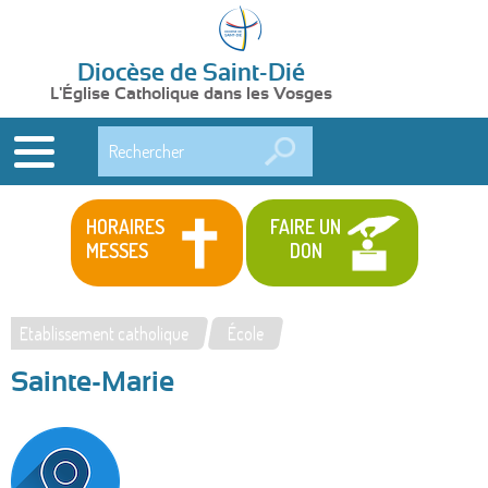
Diocèse de Saint-Dié
L'Église Catholique dans les Vosges
Rechercher
HORAIRES
FAIRE UN
MESSES
DON
Etablissement catholique
École
Vous
Sainte-Marie
êtes
ici