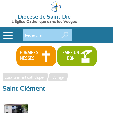
Diocèse de Saint-Dié
L'Église Catholique dans les Vosges
Rechercher
HORAIRES
FAIRE UN
MESSES
DON
Etablissement catholique
Collège
Vous
Saint-Clément
êtes
ici