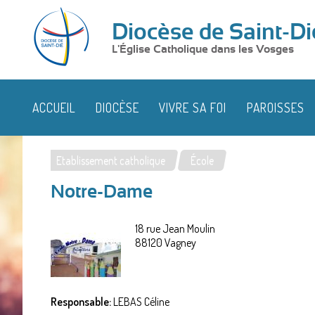
Diocèse de Saint-Di
L'Église Catholique dans les Vosges
ACCUEIL
DIOCÈSE
VIVRE SA FOI
PAROISSES
Etablissement catholique
École
Vous
Notre-Dame
êtes
ici
18 rue Jean Moulin
88120
Vagney
Responsable:
LEBAS Céline