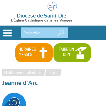
Diocèse de Saint-Dié
L'Église Catholique dans les Vosges
Rechercher
HORAIRES
FAIRE UN
MESSES
DON
Etablissement catholique
École
Vous
Jeanne d'Arc
êtes
ici