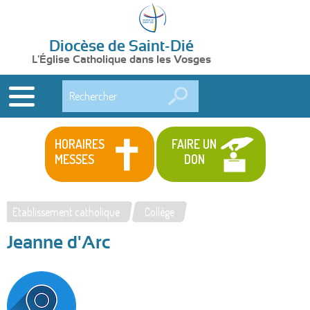
Diocèse de Saint-Dié
L'Église Catholique dans les Vosges
Rechercher
HORAIRES
FAIRE UN
MESSES
DON
Etablissement catholique
Collège
Vous
Jeanne d'Arc
êtes
ici