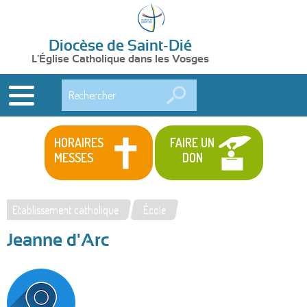
Diocèse de Saint-Dié
L'Église Catholique dans les Vosges
Rechercher
HORAIRES
FAIRE UN
MESSES
DON
Etablissement catholique
École
Vous
Jeanne d'Arc
êtes
ici