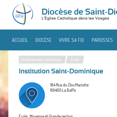
Diocèse de Saint-Di
L'Église Catholique dans les Vosges
ACCUEIL
DIOCÈSE
VIVRE SA FOI
PAROISSES
Etablissement catholique
École
Vous
Institution Saint-Dominique
êtes
ici
184 Rue du Clos Mariotte
88460
La Baffe
Ecole : Moyenne et Grande section