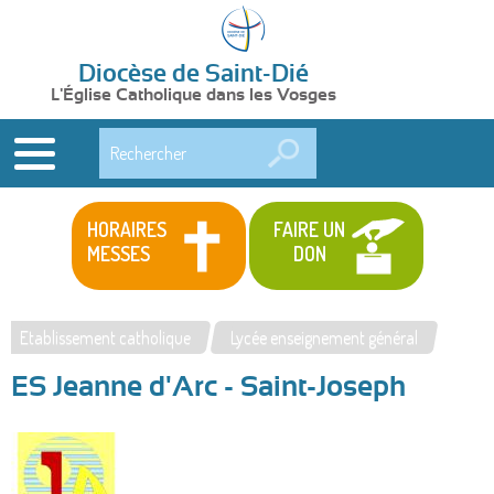
Diocèse de Saint-Dié
L'Église Catholique dans les Vosges
Rechercher
HORAIRES
FAIRE UN
MESSES
DON
Etablissement catholique
Lycée enseignement général
Vous
ES Jeanne d'Arc - Saint-Joseph
êtes
ici