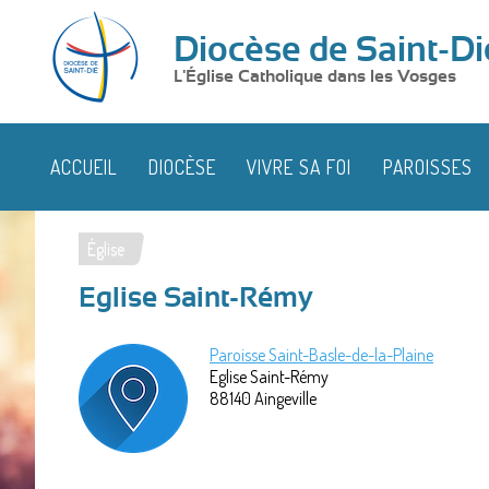
Diocèse de Saint-Di
L'Église Catholique dans les Vosges
ACCUEIL
DIOCÈSE
VIVRE SA FOI
PAROISSES
Église
Vous
Eglise Saint-Rémy
êtes
ici
Paroisse Saint-Basle-de-la-Plaine
Eglise Saint-Rémy
88140
Aingeville