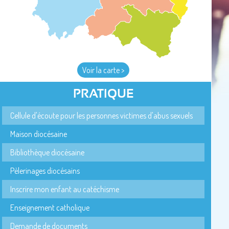
Voir la carte >
PRATIQUE
Cellule d'écoute pour les personnes victimes d'abus sexuels
Maison diocésaine
Bibliothèque diocésaine
Pèlerinages diocésains
Inscrire mon enfant au catéchisme
Enseignement catholique
Demande de documents