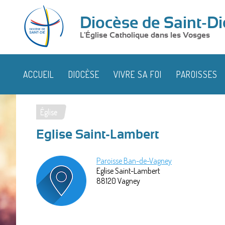
Diocèse de Saint-Di
L'Église Catholique dans les Vosges
ACCUEIL
DIOCÈSE
VIVRE SA FOI
PAROISSES
Église
Vous
Eglise Saint-Lambert
êtes
ici
Paroisse Ban-de-Vagney
Eglise Saint-Lambert
88120
Vagney