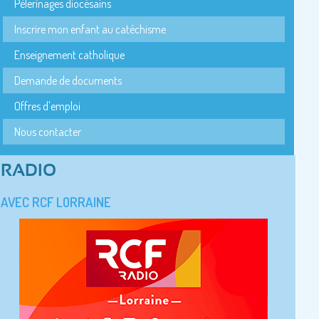
Pèlerinages diocésains
Inscrire mon enfant au catéchisme
Enseignement catholique
Demande de documents
Offres d'emploi
Nous contacter
RADIO
AVEC RCF LORRAINE