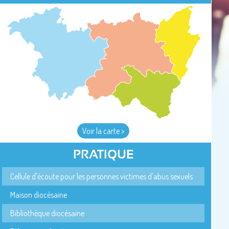
Voir la carte >
PRATIQUE
Cellule d'écoute pour les personnes victimes d'abus sexuels
Maison diocésaine
Bibliothèque diocésaine