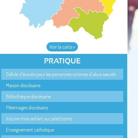
Voir la carte >
PRATIQUE
Cellule d'écoute pour les personnes victimes d'abus sexuels
Maison diocésaine
Bibliothèque diocésaine
Pèlerinages diocésains
Inscrire mon enfant au catéchisme
Enseignement catholique