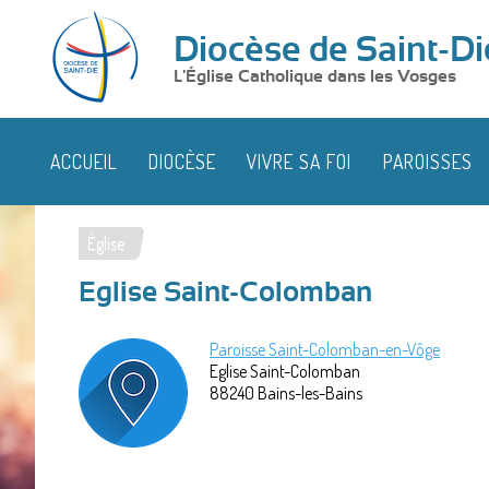
Diocèse de Saint-Di
L'Église Catholique dans les Vosges
ACCUEIL
DIOCÈSE
VIVRE SA FOI
PAROISSES
Église
Vous
Eglise Saint-Colomban
êtes
ici
Paroisse Saint-Colomban-en-Vôge
Eglise Saint-Colomban
88240
Bains-les-Bains