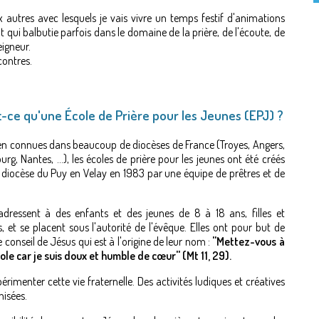
autres avec lesquels je vais vivre un temps festif d'animations
t qui balbutie parfois dans le domaine de la prière, de l'écoute, de
eigneur.
contres.
t-ce qu'une École de Prière pour les Jeunes (EPJ) ?
en connues dans beaucoup de diocèses de France (Troyes, Angers,
urg, Nantes, …), les écoles de prière pour les jeunes ont été créés
 diocèse du Puy en Velay en 1983 par une équipe de prêtres et de
’adressent à des enfants et des jeunes de 8 à 18 ans, filles et
, et se placent sous l'autorité de l'évêque. Elles ont pour but de
e conseil de Jésus qui est à l'origine de leur nom :
''Mettez-vous à
le car je suis doux et humble de cœur'' (Mt 11, 29).
périmenter cette vie fraternelle. Des activités ludiques et créatives
nisées.