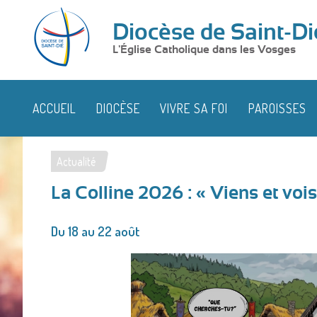
Diocèse de Saint-Di
L'Église Catholique dans les Vosges
ACCUEIL
DIOCÈSE
VIVRE SA FOI
PAROISSES
Actualité
Vous
La Colline 2026 : « Viens et vois
êtes
ici
Du 18 au 22 août