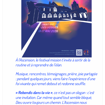
À l’Ascension, le festival mission t’invite à sortir de la
routine et à reprendre de l’élan.
Musique, rencontres, témoignages, prière, joie partagée
: pendant quelques jours, viens faire l’expérience d’une
foi vivante qui remet debout et redonne souffle.
« Rebondis dans ta vie »
, ce n’est pas un slogan : c’est
une invitation. Car même quand tout semble bloqué,
Dieu ouvre toujours un chemin. L’Ascension nous