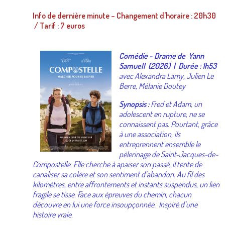
Info de dernière minute – Changement d'horaire : 20h30
/ Tarif : 7 euros
Comédie - Drame de Yann
Samuell (2026) | Durée : 1h53
avec Alexandra Lamy, Julien Le
Berre, Mélanie Doutey
Synopsis :
Fred et Adam, un
adolescent en rupture, ne se
connaissent pas. Pourtant, grâce
à une association, ils
entreprennent ensemble le
pèlerinage de Saint-Jacques-de-
Compostelle. Elle cherche à apaiser son passé, il tente de
canaliser sa colère et son sentiment d’abandon. Au fil des
kilomètres, entre affrontements et instants suspendus, un lien
fragile se tisse. Face aux épreuves du chemin, chacun
découvre en lui une force insoupçonnée. Inspiré d’une
histoire vraie.