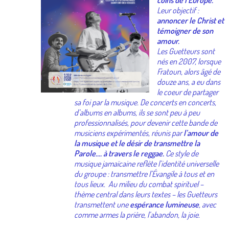
Leur objectif :
annoncer le Christ et
témoigner de son
amour.
Les Guetteurs sont
nés en 2007, lorsque
Fratoun, alors âgé de
douze ans, a eu dans
le coeur de partager
sa foi par la musique. De concerts en concerts,
d’albums en albums, ils se sont peu à peu
professionnalisés, pour devenir cette bande de
musiciens expérimentés, réunis par
l’amour de
la musique et le désir de transmettre la
Parole.... à travers le reggae.
Ce style de
musique jamaïcaine reflète l’identité universelle
du groupe : transmettre l’Évangile à tous et en
tous lieux.
Au milieu du combat spirituel –
thème central dans leurs textes – les Guetteurs
transmettent une
espérance lumineuse
, avec
comme armes la prière, l’abandon, la joie.