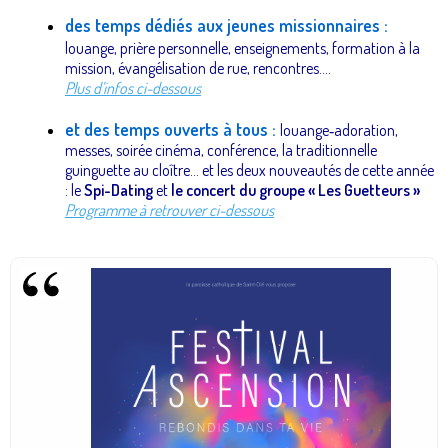
des temps dédiés aux jeunes missionnaires :
louange, prière personnelle, enseignements, formation à la
mission, évangélisation de rue, rencontres....
Plus d'infos ci-dessous
et des temps ouverts à tous :
louange‑adoration,
messes, soirée cinéma, conférence, la traditionnelle
guinguette au cloître... et les deux nouveautés de cette année
: le
Spi-Dating
et
le concert du groupe « Les Guetteurs »
Programme à retrouver ci-dessous